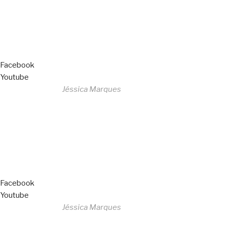
Livro de Reclamações
Facebook
Youtube
Desenvolvido por
Jéssica Marques
Copyright © 2023 F. P. Motos
All Rights Reserved
Livro de Reclamações
Facebook
Youtube
Desenvolvido por
Jéssica Marques