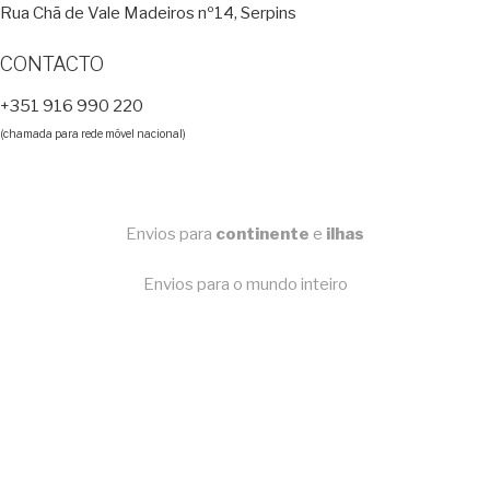
Rua Chã de Vale Madeiros nº14, Serpins
CONTACTO
+351 916 990 220
(chamada para rede móvel nacional)
Envios para
continente
e
ilhas
Envios para o mundo inteiro
Copyright © 2023 F. P. Motos
All Rights Reserved
Livro de Reclamações