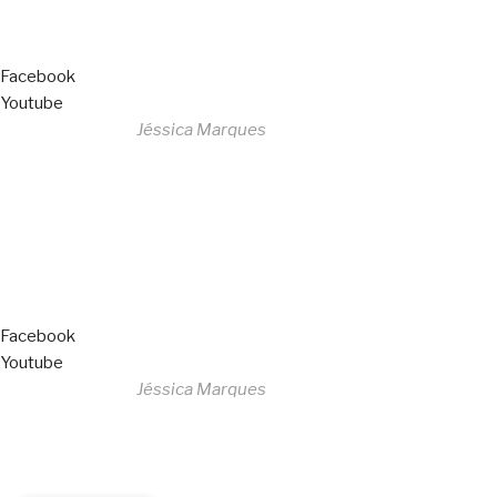
Facebook
Youtube
Desenvolvido por
Jéssica Marques
Copyright © 2023 F. P. Motos
All Rights Reserved
Livro de Reclamações
Facebook
Youtube
Desenvolvido por
Jéssica Marques