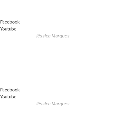
Livro de Reclamações
Facebook
Youtube
Desenvolvido por
Jéssica Marques
Copyright © 2023 F. P. Motos
All Rights Reserved
Livro de Reclamações
Facebook
Youtube
Desenvolvido por
Jéssica Marques