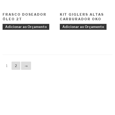
FRASCO DOSEADOR
KIT GIGLERS ALTAS
ÓLEO 2T
CARBURADOR OKO
Adicionar ao Orçamento
Adicionar ao Orçamento
1
2
→
Copyright © 2023 F. P. Motos
All Rights Reserved