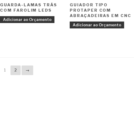
GUARDA-LAMAS TRÁS
GUIADOR TIPO
COM FAROLIM LEDS
PROTAPER COM
ABRAÇADEIRAS EM CNC
Adicionar ao Orçamento
Adicionar ao Orçamento
1
2
→
Copyright © 2023 F. P. Motos
All Rights Reserved
Livro de Reclamações