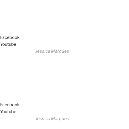
Livro de Reclamações
Facebook
Youtube
Desenvolvido por
Jéssica Marques
Copyright © 2023 F. P. Motos
All Rights Reserved
Livro de Reclamações
Facebook
Youtube
Desenvolvido por
Jéssica Marques