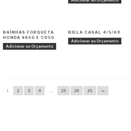
Adicionar ao Orçamento
BAÍNHAS FORQUETA
BIELA CASAL 4/5/6V
HONDA SS50 E CD50
Adicionar ao Orçamento
Adicionar ao Orçamento
1
2
3
4
…
23
24
25
→
Copyright © 2023 F. P. Motos
All Rights Reserved