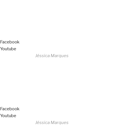
Livro de Reclamações
Facebook
Youtube
Desenvolvido por
Jéssica Marques
Copyright © 2023 F. P. Motos
All Rights Reserved
Livro de Reclamações
Facebook
Youtube
Desenvolvido por
Jéssica Marques