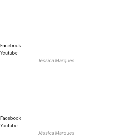
Livro de Reclamações
Facebook
Youtube
Desenvolvido por
Jéssica Marques
Copyright © 2023 F. P. Motos
All Rights Reserved
Livro de Reclamações
Facebook
Youtube
Desenvolvido por
Jéssica Marques