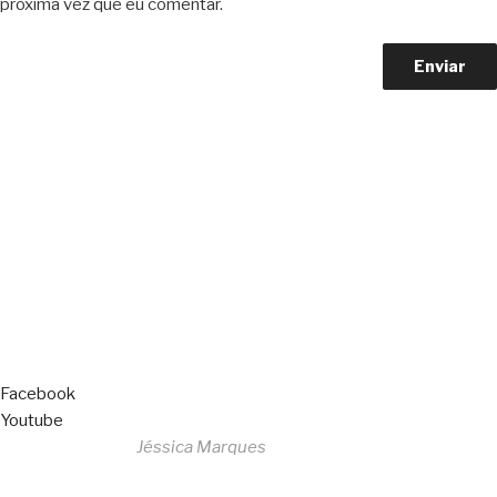
próxima vez que eu comentar.
Copyright © 2023 F. P. Motos
All Rights Reserved
Livro de Reclamações
Facebook
Youtube
Desenvolvido por
Jéssica Marques