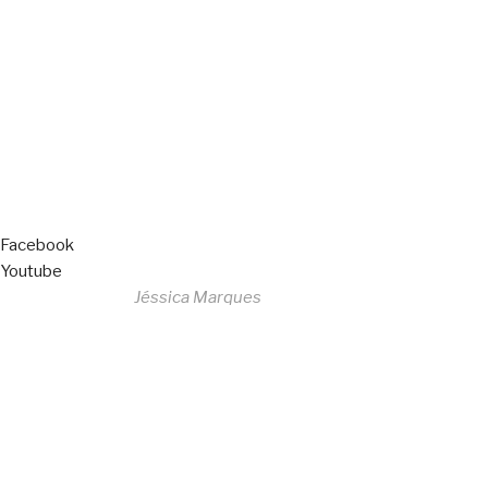
Copyright © 2023 F. P. Motos
All Rights Reserved
Livro de Reclamações
Facebook
Youtube
Desenvolvido por
Jéssica Marques
Copyright © 2023 F. P. Motos
All Rights Reserved
Livro de Reclamações