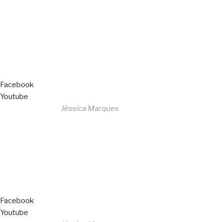
All Rights Reserved
Livro de Reclamações
Facebook
Youtube
Desenvolvido por
Jéssica Marques
Copyright © 2023 F. P. Motos
All Rights Reserved
Livro de Reclamações
Facebook
Youtube