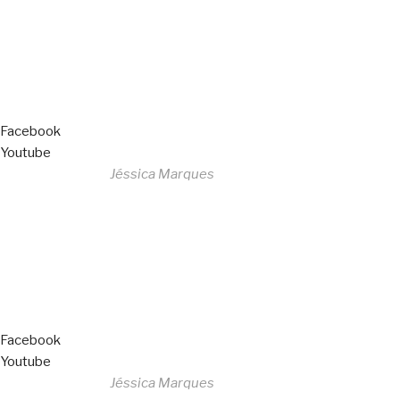
Livro de Reclamações
Facebook
Youtube
Desenvolvido por
Jéssica Marques
Copyright © 2023 F. P. Motos
All Rights Reserved
Livro de Reclamações
Facebook
Youtube
Desenvolvido por
Jéssica Marques