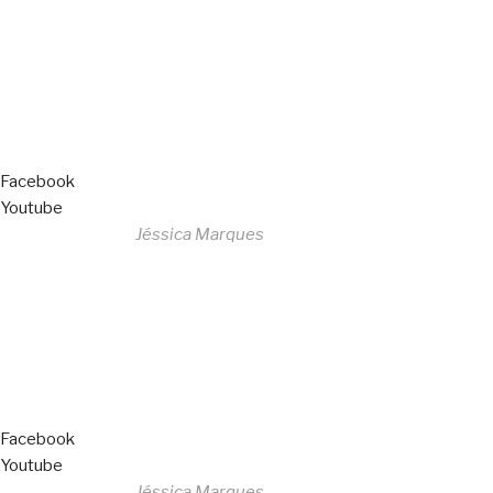
All Rights Reserved
Livro de Reclamações
Facebook
Youtube
Desenvolvido por
Jéssica Marques
Copyright © 2023 F. P. Motos
All Rights Reserved
Livro de Reclamações
Facebook
Youtube
Desenvolvido por
Jéssica Marques