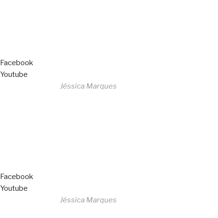
Livro de Reclamações
Facebook
Youtube
Desenvolvido por
Jéssica Marques
Copyright © 2023 F. P. Motos
All Rights Reserved
Livro de Reclamações
Facebook
Youtube
Desenvolvido por
Jéssica Marques