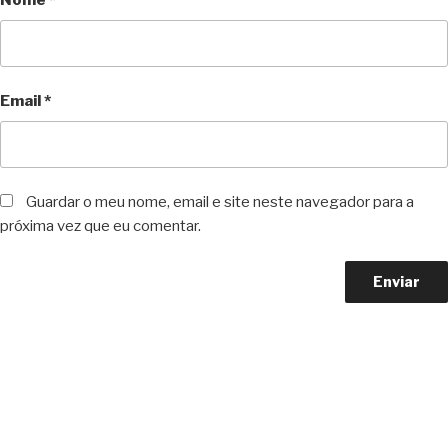
Nome
*
Email
*
Guardar o meu nome, email e site neste navegador para a
próxima vez que eu comentar.
Copyright © 2023 F. P. Motos
All Rights Reserved