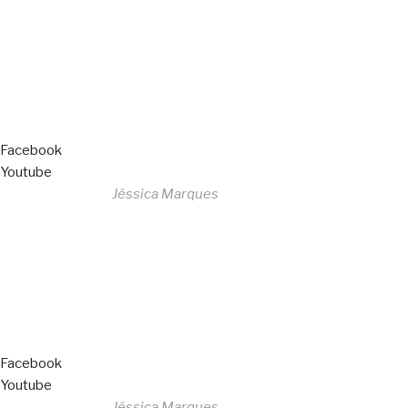
All Rights Reserved
Livro de Reclamações
Facebook
Youtube
Desenvolvido por
Jéssica Marques
Copyright © 2023 F. P. Motos
All Rights Reserved
Livro de Reclamações
Facebook
Youtube
Desenvolvido por
Jéssica Marques