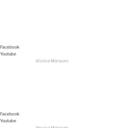
All Rights Reserved
Livro de Reclamações
Facebook
Youtube
Desenvolvido por
Jéssica Marques
Copyright © 2023 F. P. Motos
All Rights Reserved
Livro de Reclamações
Facebook
Youtube
Desenvolvido por
Jéssica Marques