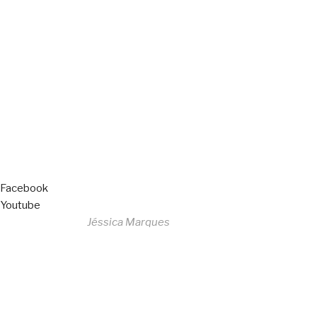
Copyright © 2023 F. P. Motos
All Rights Reserved
Livro de Reclamações
Facebook
Youtube
Desenvolvido por
Jéssica Marques
Copyright © 2023 F. P. Motos
All Rights Reserved