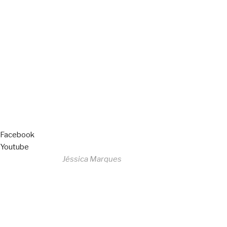
Copyright © 2023 F. P. Motos
All Rights Reserved
Livro de Reclamações
Facebook
Youtube
Desenvolvido por
Jéssica Marques
Copyright © 2023 F. P. Motos
All Rights Reserved