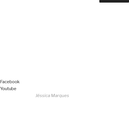
Copyright © 2023 F. P. Motos
All Rights Reserved
Livro de Reclamações
Facebook
Youtube
Desenvolvido por
Jéssica Marques
Copyright © 2023 F. P. Motos
All Rights Reserved