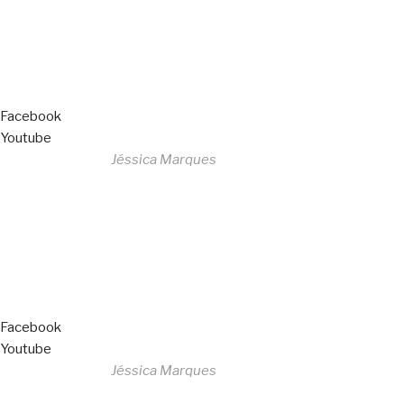
Livro de Reclamações
Facebook
Youtube
Desenvolvido por
Jéssica Marques
Copyright © 2023 F. P. Motos
All Rights Reserved
Livro de Reclamações
Facebook
Youtube
Desenvolvido por
Jéssica Marques