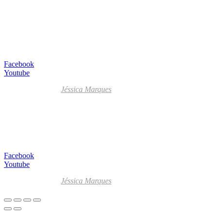
All Rights Reserved
Livro de Reclamações
Facebook
Youtube
Desenvolvido por
Jéssica Marques
Copyright © 2023 F. P. Motos
All Rights Reserved
Livro de Reclamações
Facebook
Youtube
Desenvolvido por
Jéssica Marques