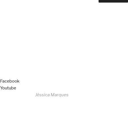
Copyright © 2023 F. P. Motos
All Rights Reserved
Livro de Reclamações
Facebook
Youtube
Desenvolvido por
Jéssica Marques
Copyright © 2023 F. P. Motos
All Rights Reserved