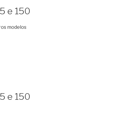
5 e 150
tros modelos
5 e 150