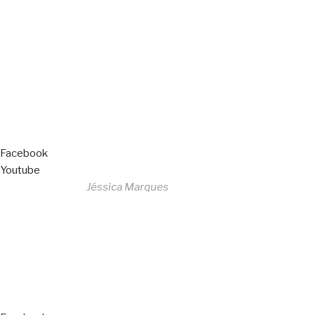
Copyright © 2023 F. P. Motos
All Rights Reserved
Livro de Reclamações
Facebook
Youtube
Desenvolvido por
Jéssica Marques
Copyright © 2023 F. P. Motos
All Rights Reserved
Livro de Reclamações