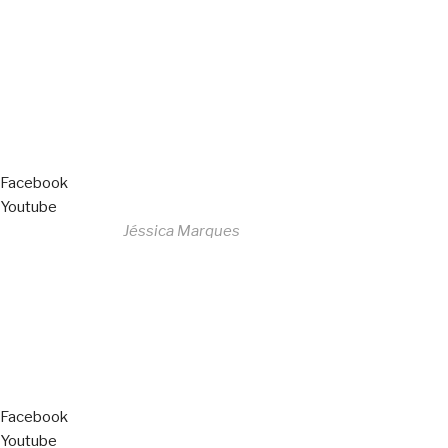
All Rights Reserved
Livro de Reclamações
Facebook
Youtube
Desenvolvido por
Jéssica Marques
Copyright © 2023 F. P. Motos
All Rights Reserved
Livro de Reclamações
Facebook
Youtube