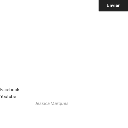
Copyright © 2023 F. P. Motos
All Rights Reserved
Livro de Reclamações
Facebook
Youtube
Desenvolvido por
Jéssica Marques
Copyright © 2023 F. P. Motos