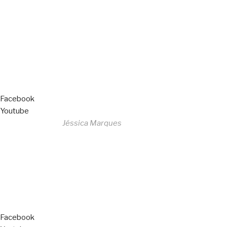
All Rights Reserved
Livro de Reclamações
Facebook
Youtube
Desenvolvido por
Jéssica Marques
Copyright © 2023 F. P. Motos
All Rights Reserved
Livro de Reclamações
Facebook