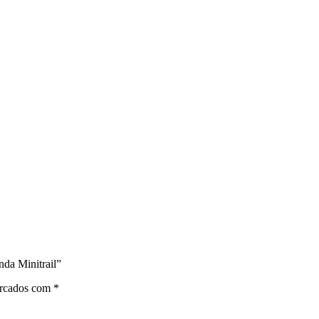
nda Minitrail”
arcados com
*