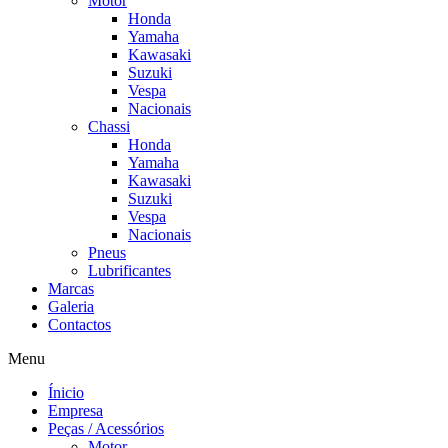
Motor
Honda
Yamaha
Kawasaki
Suzuki
Vespa
Nacionais
Chassi
Honda
Yamaha
Kawasaki
Suzuki
Vespa
Nacionais
Pneus
Lubrificantes
Marcas
Galeria
Contactos
Menu
Ínicio
Empresa
Peças / Acessórios
Motor