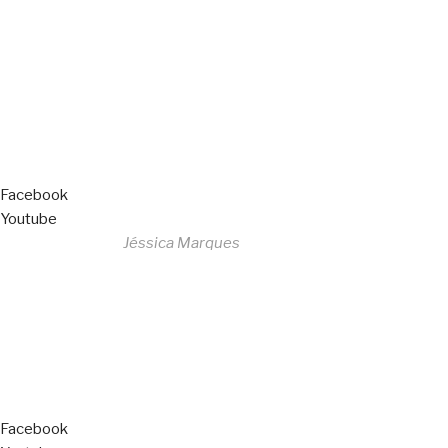
All Rights Reserved
Livro de Reclamações
Facebook
Youtube
Desenvolvido por
Jéssica Marques
Copyright © 2023 F. P. Motos
All Rights Reserved
Livro de Reclamações
Facebook