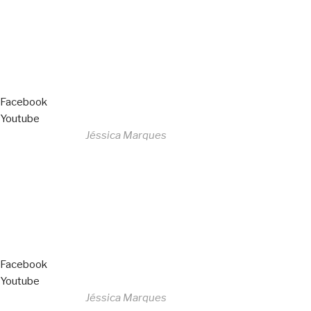
Livro de Reclamações
Facebook
Youtube
Desenvolvido por
Jéssica Marques
Copyright © 2023 F. P. Motos
All Rights Reserved
Livro de Reclamações
Facebook
Youtube
Desenvolvido por
Jéssica Marques