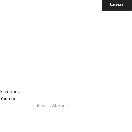
Copyright © 2023 F. P. Motos
All Rights Reserved
Livro de Reclamações
Facebook
Youtube
Desenvolvido por
Jéssica Marques
Copyright © 2023 F. P. Motos