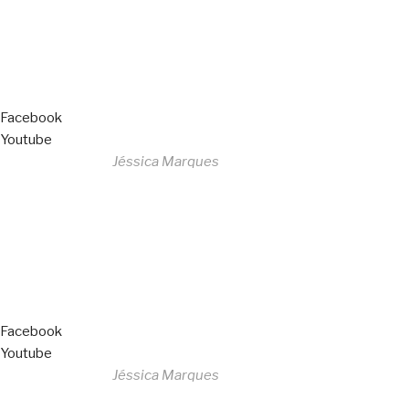
Livro de Reclamações
Facebook
Youtube
Desenvolvido por
Jéssica Marques
Copyright © 2023 F. P. Motos
All Rights Reserved
Livro de Reclamações
Facebook
Youtube
Desenvolvido por
Jéssica Marques