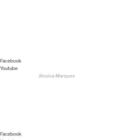
All Rights Reserved
Livro de Reclamações
Facebook
Youtube
Desenvolvido por
Jéssica Marques
Copyright © 2023 F. P. Motos
All Rights Reserved
Livro de Reclamações
Facebook