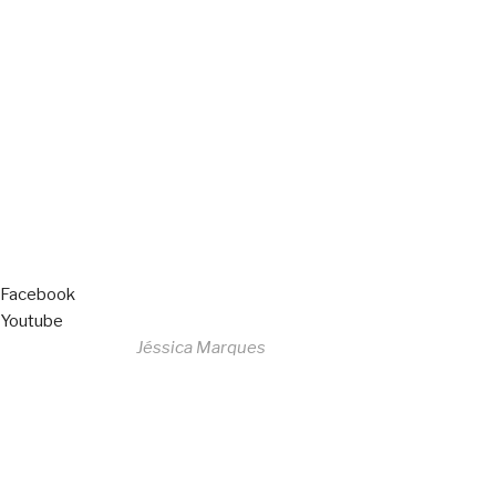
Copyright © 2023 F. P. Motos
All Rights Reserved
Livro de Reclamações
Facebook
Youtube
Desenvolvido por
Jéssica Marques
Copyright © 2023 F. P. Motos
All Rights Reserved