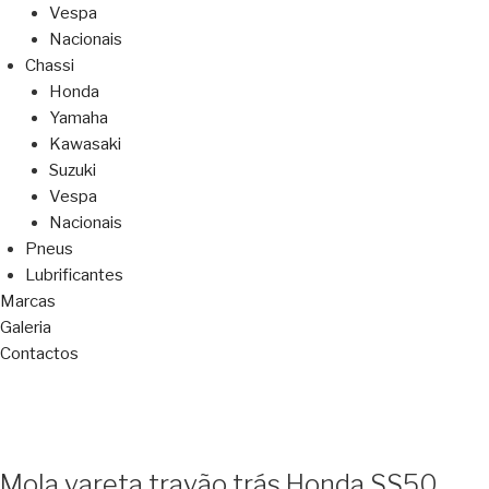
Vespa
Nacionais
Chassi
Honda
Yamaha
Kawasaki
Suzuki
Vespa
Nacionais
Pneus
Lubrificantes
Marcas
Galeria
Contactos
Mola vareta travão trás Honda SS50,