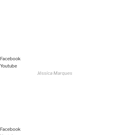
All Rights Reserved
Livro de Reclamações
Facebook
Youtube
Desenvolvido por
Jéssica Marques
Copyright © 2023 F. P. Motos
All Rights Reserved
Livro de Reclamações
Facebook