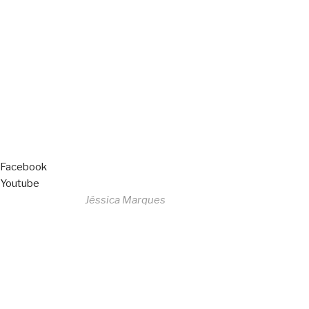
Copyright © 2023 F. P. Motos
All Rights Reserved
Livro de Reclamações
Facebook
Youtube
Desenvolvido por
Jéssica Marques
Copyright © 2023 F. P. Motos
All Rights Reserved
Livro de Reclamações