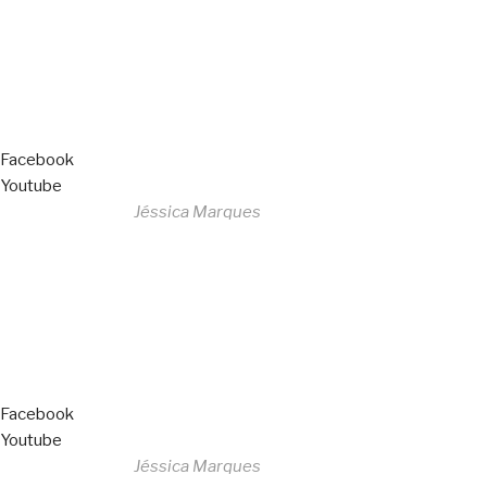
Livro de Reclamações
Facebook
Youtube
Desenvolvido por
Jéssica Marques
Copyright © 2023 F. P. Motos
All Rights Reserved
Livro de Reclamações
Facebook
Youtube
Desenvolvido por
Jéssica Marques