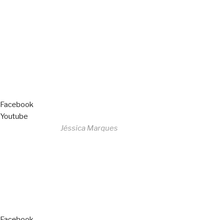
Copyright © 2023 F. P. Motos
All Rights Reserved
Livro de Reclamações
Facebook
Youtube
Desenvolvido por
Jéssica Marques
Copyright © 2023 F. P. Motos
All Rights Reserved
Livro de Reclamações
Facebook