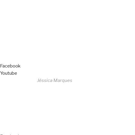
Copyright © 2023 F. P. Motos
All Rights Reserved
Livro de Reclamações
Facebook
Youtube
Desenvolvido por
Jéssica Marques
Copyright © 2023 F. P. Motos
All Rights Reserved
Livro de Reclamações