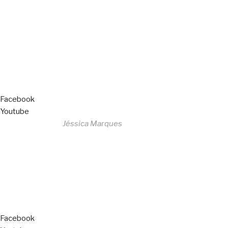
All Rights Reserved
Livro de Reclamações
Facebook
Youtube
Desenvolvido por
Jéssica Marques
Copyright © 2023 F. P. Motos
All Rights Reserved
Livro de Reclamações
Facebook