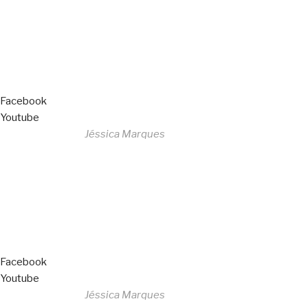
Livro de Reclamações
Facebook
Youtube
Desenvolvido por
Jéssica Marques
Copyright © 2023 F. P. Motos
All Rights Reserved
Livro de Reclamações
Facebook
Youtube
Desenvolvido por
Jéssica Marques