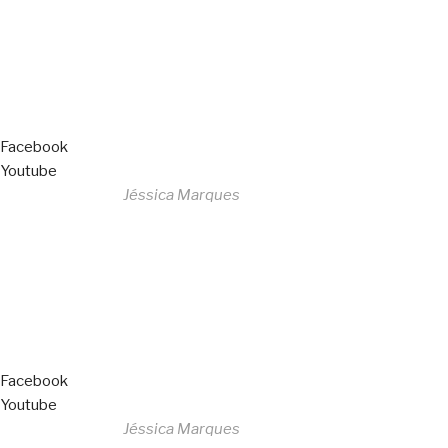
Livro de Reclamações
Facebook
Youtube
Desenvolvido por
Jéssica Marques
Copyright © 2023 F. P. Motos
All Rights Reserved
Livro de Reclamações
Facebook
Youtube
Desenvolvido por
Jéssica Marques