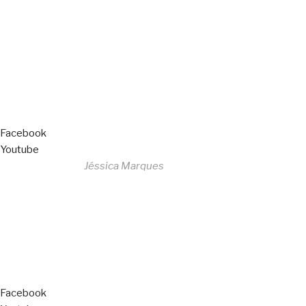
All Rights Reserved
Livro de Reclamações
Facebook
Youtube
Desenvolvido por
Jéssica Marques
Copyright © 2023 F. P. Motos
All Rights Reserved
Livro de Reclamações
Facebook