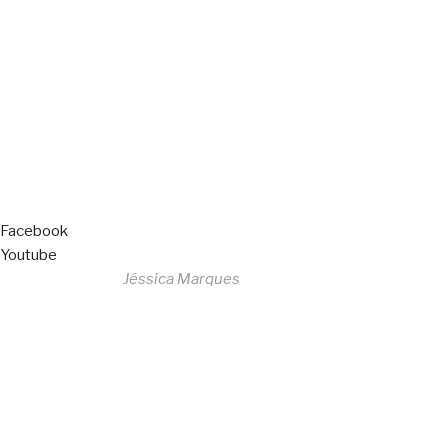
Copyright © 2023 F. P. Motos
All Rights Reserved
Livro de Reclamações
Facebook
Youtube
Desenvolvido por
Jéssica Marques
Copyright © 2023 F. P. Motos
All Rights Reserved
Livro de Reclamações