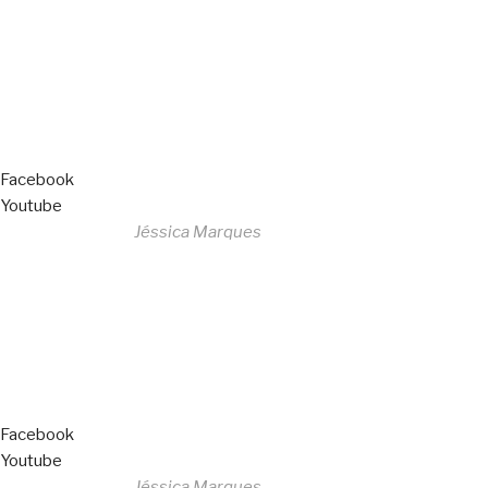
All Rights Reserved
Livro de Reclamações
Facebook
Youtube
Desenvolvido por
Jéssica Marques
Copyright © 2023 F. P. Motos
All Rights Reserved
Livro de Reclamações
Facebook
Youtube
Desenvolvido por
Jéssica Marques