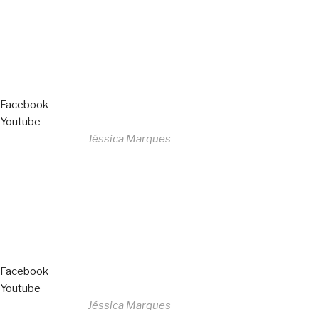
Livro de Reclamações
Facebook
Youtube
Desenvolvido por
Jéssica Marques
Copyright © 2023 F. P. Motos
All Rights Reserved
Livro de Reclamações
Facebook
Youtube
Desenvolvido por
Jéssica Marques