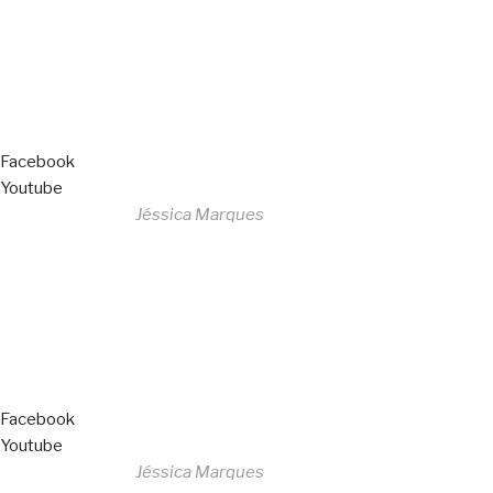
Livro de Reclamações
Facebook
Youtube
Desenvolvido por
Jéssica Marques
Copyright © 2023 F. P. Motos
All Rights Reserved
Livro de Reclamações
Facebook
Youtube
Desenvolvido por
Jéssica Marques