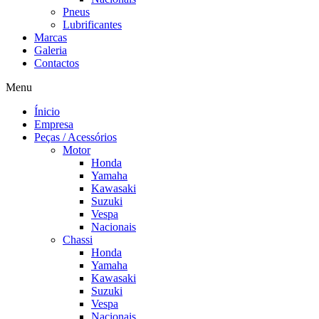
Pneus
Lubrificantes
Marcas
Galeria
Contactos
Menu
Ínicio
Empresa
Peças / Acessórios
Motor
Honda
Yamaha
Kawasaki
Suzuki
Vespa
Nacionais
Chassi
Honda
Yamaha
Kawasaki
Suzuki
Vespa
Nacionais