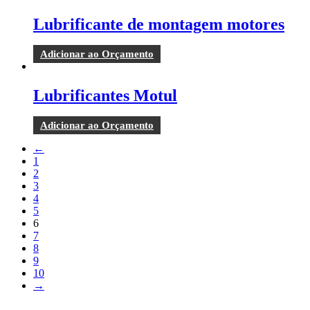
Lubrificante de montagem motores
Adicionar ao Orçamento
Lubrificantes Motul
Adicionar ao Orçamento
←
1
2
3
4
5
6
7
8
9
10
→
Copyright © 2023 F. P. Motos