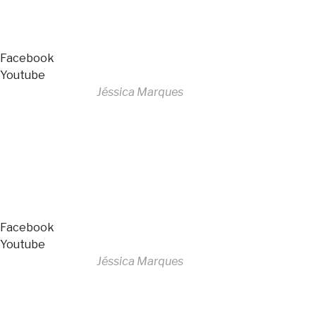
Livro de Reclamações
Facebook
Youtube
Desenvolvido por
Jéssica Marques
Copyright © 2023 F. P. Motos
All Rights Reserved
Livro de Reclamações
Facebook
Youtube
Desenvolvido por
Jéssica Marques